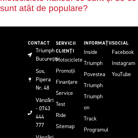
sunt atât de populare?
CONTACT
SERVICII
INFORMAȚII
SOCIAL
Triumph
CLIENȚI
Inside
Facebook
București
Motociclete
Triumph
Instagram
Promoții
Sos.
Povestea
YouTube
Pipera
Finanțare
Triumph
Nr. 48
Service
Triumph
Vânzări
Test
on
- 0743
Ride
444
Track
777
Sitemap
Programul
Vânzări