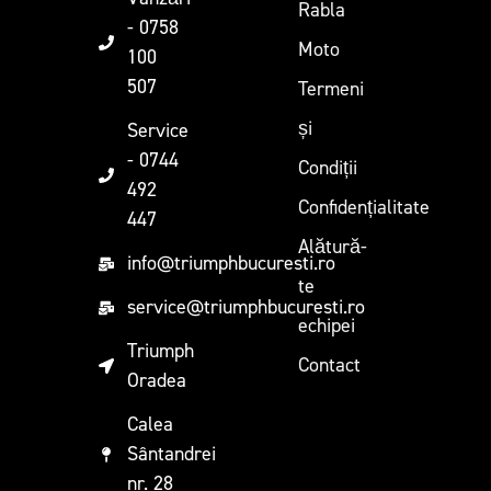
Rabla
- 0758
Moto
100
507
Termeni
și
Service
- 0744
Condiții
492
Confidențialitate
447
Alătură-
info@triumphbucuresti.ro
te
service@triumphbucuresti.ro
echipei
Triumph
Contact
Oradea
Calea
Sântandrei
nr. 28