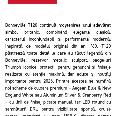
Bonneville T120 continuă moștenirea unui adevărat
simbol britanic, combinând eleganța clasică,
caracterul inconfundabil și performanța modernă.
Inspirată de modelul original din anii ’60, T120
păstrează toate detaliile care au făcut legendă din
Bonneville: rezervor metalic sculptat, badge-uri
Triumph iconice, protecții pentru genunchi și finisaje
realizate cu atenție maximă, dar aduce și noutăți
importante pentru 2026. Printre acestea se numără
noi scheme de culoare premium – Aegean Blue & New
England White sau Aluminium Silver & Cranberry Red
– cu linii de finisaj pictate manual, far LED rotund cu
semnătură DRL pentru vizibilitate sporită, cruise
control standard și port USB-C discret pentru