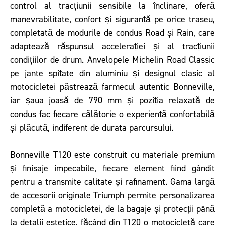
control al tracțiunii sensibile la înclinare, oferă
manevrabilitate, confort și siguranță pe orice traseu,
completată de modurile de condus Road și Rain, care
adaptează răspunsul accelerației și al tracțiunii
condițiilor de drum. Anvelopele Michelin Road Classic
pe jante spițate din aluminiu și designul clasic al
motocicletei păstrează farmecul autentic Bonneville,
iar șaua joasă de 790 mm și poziția relaxată de
condus fac fiecare călătorie o experiență confortabilă
și plăcută, indiferent de durata parcursului.
Bonneville T120 este construit cu materiale premium
și finisaje impecabile, fiecare element fiind gândit
pentru a transmite calitate și rafinament. Gama largă
de accesorii originale Triumph permite personalizarea
completă a motocicletei, de la bagaje și protecții până
la detalii estetice, făcând din T120 o motocicletă care