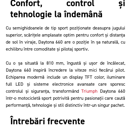
Confort, control și
tehnologie la îndemână
Cu semighidoanele de tip sport poziționate deasupra jugului
superior, scărițele amplasate optim pentru confort și distanța
de sol în viraje, Daytona 660 are o poziție în șa naturală, cu
echilibru între comoditate și pilotaj sportiv.
Cu o șa situată la 810 mm, îngustă și ușor de încălecat,
Daytona 660 inspiră încredere la viteze mici fiecărui pilot.
Echiparea modernă include un display TFT color, iluminare
full LED și sisteme electronice avansate care sporesc
controlul și siguranța, transformând
Triumph
Daytona 660
într-o motocicletă sport potrivită pentru pasionații care caută
performanță, tehnologie și stil distinctiv într-un singur pachet.
Întrebări frecvente