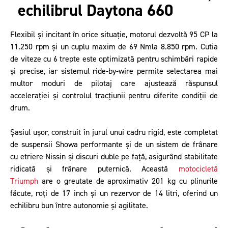
echilibrul Daytona 660
Flexibil și incitant în orice situație, motorul dezvoltă 95 CP la
11.250 rpm și un cuplu maxim de 69 Nmla 8.850 rpm. Cutia
de viteze cu 6 trepte este optimizată pentru schimbări rapide
și precise, iar sistemul ride-by-wire permite selectarea mai
multor moduri de pilotaj care ajustează răspunsul
accelerației și controlul tracțiunii pentru diferite condiții de
drum.
Șasiul ușor, construit în jurul unui cadru rigid, este completat
de suspensii Showa performante și de un sistem de frânare
cu etriere Nissin și discuri duble pe față, asigurând stabilitate
ridicată și frânare puternică. Această
m
otocicletă
Triumph
are o greutate de aproximativ 201 kg cu plinurile
făcute, roți de 17 inch și un rezervor de 14 litri, oferind un
echilibru bun între autonomie și agilitate.