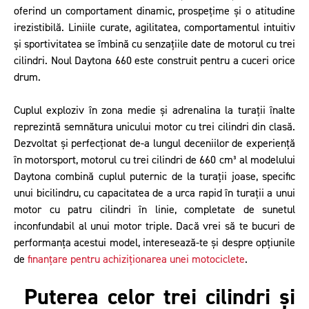
oferind un comportament dinamic, prospețime și o atitudine
irezistibilă. Liniile curate, agilitatea, comportamentul intuitiv
și sportivitatea se îmbină cu senzațiile date de motorul cu trei
cilindri. Noul Daytona 660 este construit pentru a cuceri orice
drum.
Cuplul exploziv în zona medie și adrenalina la turații înalte
reprezintă semnătura unicului motor cu trei cilindri din clasă.
Dezvoltat și perfecționat de-a lungul deceniilor de experiență
în motorsport, motorul cu trei cilindri de 660 cm³ al modelului
Daytona combină cuplul puternic de la turații joase, specific
unui bicilindru, cu capacitatea de a urca rapid în turații a unui
motor cu patru cilindri în linie, completate de sunetul
inconfundabil al unui motor triple. Dacă vrei să te bucuri de
performanța acestui model, interesează-te și despre opțiunile
de
finanțare pentru achiziționarea unei motociclete
.
Puterea celor trei cilindri și