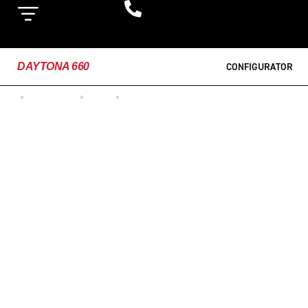
DAYTONA 660
CONFIGURATOR
>
MOTOCICLETE
>
SPORT
>
DAYTONA 660