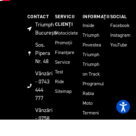
CONTACT
SERVICII
INFORMAȚII
SOCIAL
Triumph
CLIENȚI
Inside
Facebook
București
Motociclete
Triumph
Instagram
Promoții
Sos.
Povestea
YouTube
Finanțare
Pipera
Triumph
Nr. 48
Service
Triumph
Test
Vânzări
on Track
- 0743
Ride
Programul
444
Sitemap
Rabla
777
Moto
Vânzări
Termeni
- 0758
și
100
Condiții
507