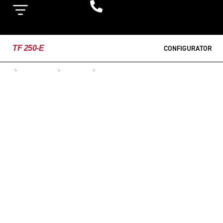
TF 250-E
CONFIGURATOR
>
MOTOCICLETE
>
OFF-ROAD
>
TF 250-E