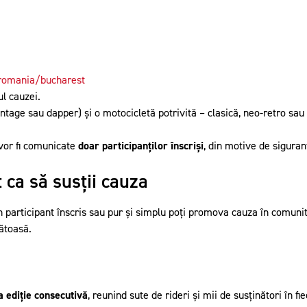
romania/bucharest
l cauzei.
, vintage sau dapper) și o motocicletă potrivită – clasică, neo-retro s
 vor fi comunicate
doar participanților înscriși
, din motive de siguran
t ca să susții cauza
un participant înscris sau pur și simplu poți promova cauza în comuni
ătoasă.
a ediție consecutivă
, reunind sute de rideri și mii de susținători în 