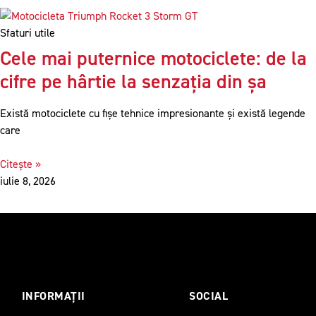
Sfaturi utile
Cele mai puternice motociclete: de la
cifre pe hârtie la senzația din șa
Există motociclete cu fișe tehnice impresionante și există legende
care
Citește »
iulie 8, 2026
INFORMAȚII
SOCIAL