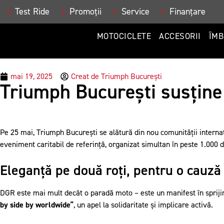
Test Ride
Promoții
Service
Finanțare
MOTOCICLETE
ACCESORII
ÎMB
mai 19, 2025
Creat de
Triumph București
Triumph București susține
Pe 25 mai, Triumph București se alătură din nou comunității internaț
eveniment caritabil de referință, organizat simultan în peste 1.000 d
Eleganță pe două roți, pentru o cauză
DGR este mai mult decât o paradă moto – este un manifest în sprijinul
by side by worldwide”
, un apel la solidaritate și implicare activă.