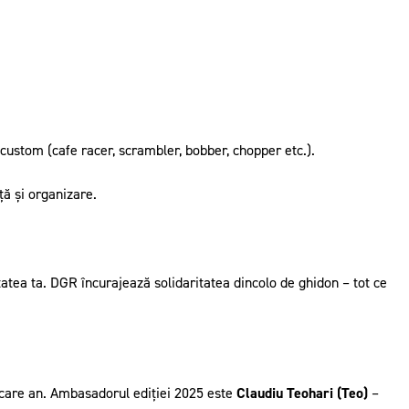
au custom (cafe racer, scrambler, bobber, chopper etc.).
ță și organizare.
tatea ta. DGR încurajează solidaritatea dincolo de ghidon – tot ce
fiecare an. Ambasadorul ediției 2025 este
Claudiu Teohari (Teo)
–