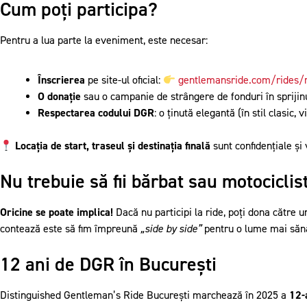
Cum poți participa?
Pentru a lua parte la eveniment, este necesar:
Înscrierea
pe site-ul oficial:
gentlemansride.com/rides/
O donație
sau o campanie de strângere de fonduri în sprijinu
Respectarea codului DGR
: o ținută elegantă (în stil clasic
Locația de start, traseul și destinația finală
sunt confidențiale și
Nu trebuie să fii bărbat sau motociclis
Oricine se poate implica!
Dacă nu participi la ride, poți dona către 
„side by side”
contează este să fim împreună
pentru o lume mai săn
12 ani de DGR în București
Distinguished Gentleman’s Ride București marchează în 2025 a
12-