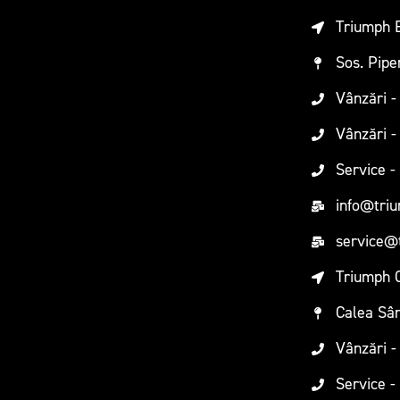
Triumph 
Sos. Pipe
Vânzări -
Vânzări -
Service -
info@triu
service@
Triumph 
Calea Sân
Vânzări -
Service -