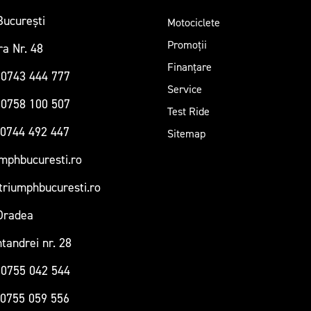
București
Motociclete
Promoții
ra Nr. 48
Finanțare
 0743 444 777
Service
 0758 100 507
Test Ride
 0744 492 447
Sitemap
mphbucuresti.ro
triumphbucuresti.ro
Oradea
tandrei nr. 28
 0755 042 544
 0755 059 556