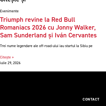
Evenimente
Triumph revine la Red Bull
Romaniacs 2026 cu Jonny Walker,
Sam Sunderland și Iván Cervantes
Trei nume legendare ale off-road-ului iau startul la Sibiu pe
Citește »
iulie 29, 2026
CONTACT