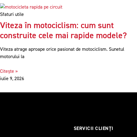
Sfaturi utile
Viteza în motociclism: cum sunt
construite cele mai rapide modele?
Viteza atrage aproape orice pasionat de motociclism. Sunetul
motorului la
Citește »
iulie 9, 2026
SERVICII CLIENȚI